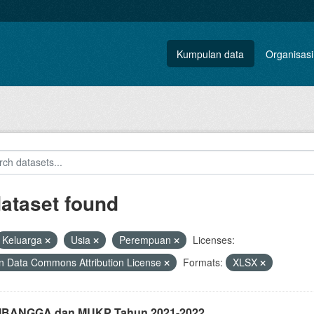
Kumpulan data
Organisasi
dataset found
Keluarga
Usia
Perempuan
Licenses:
 Data Commons Attribution License
Formats:
XLSX
i IBANGGA dan MUKP Tahun 2021-2022