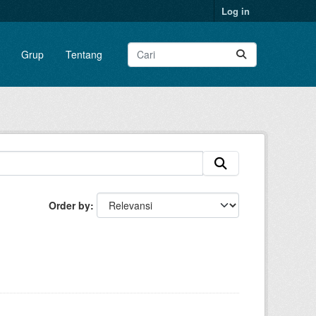
Log in
Grup
Tentang
Order by