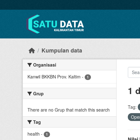
Skip to main content
Kumpulan data
Organisasi
Kanwil BKKBN Prov. Kaltim
-
1
1 
Grup
Tag:
There are no Grup that match this search
Open
Tag
health
-
1
Nila