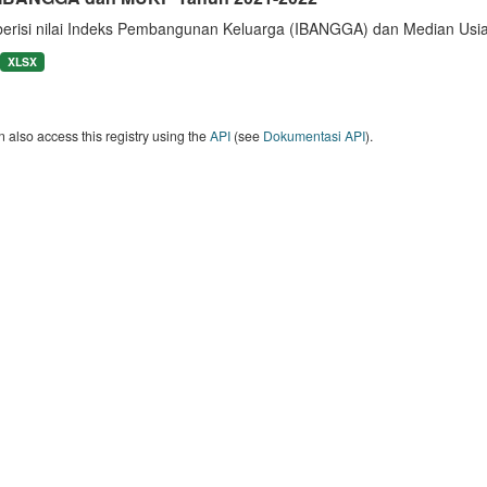
berisi nilai Indeks Pembangunan Keluarga (IBANGGA) dan Median U
XLSX
 also access this registry using the
API
(see
Dokumentasi API
).