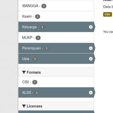
IBANGGA
-
1
Data 
CSV
Kawin
-
1
Keluarga
-
1
You can
MUKP
-
1
Perempuan
-
1
Usia
-
1
Formats
CSV
-
1
XLSX
-
1
Licenses