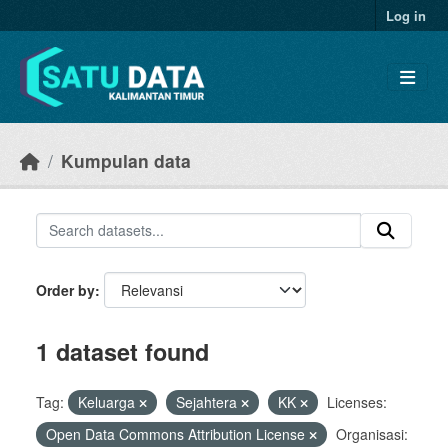
Skip to main content
Log in
Kumpulan data
Order by
1 dataset found
Tag:
Keluarga
Sejahtera
KK
Licenses:
Open Data Commons Attribution License
Organisasi: