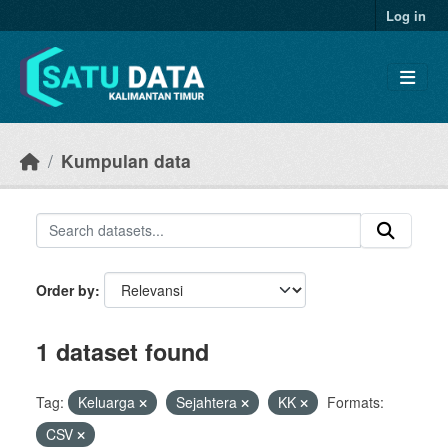
Skip to main content
Log in
Kumpulan data
Order by
1 dataset found
Tag:
Keluarga
Sejahtera
KK
Formats:
CSV