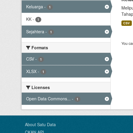
Keluarga
-
1
Melip
Tahap
KK
-
1
CSV
Sejahtera
-
1
You can
Formats
CSV
-
1
XLSX
-
1
Licenses
Open Data Commons...
-
1
About Satu Data
CKAN API