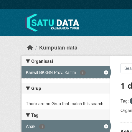
Skip to main content
Kumpulan data
Organisasi
Kanwil BKKBN Prov. Kaltim
-
1
1 
Grup
Tag:
There are no Grup that match this search
Organi
Tag
Anak
-
1
Kelu