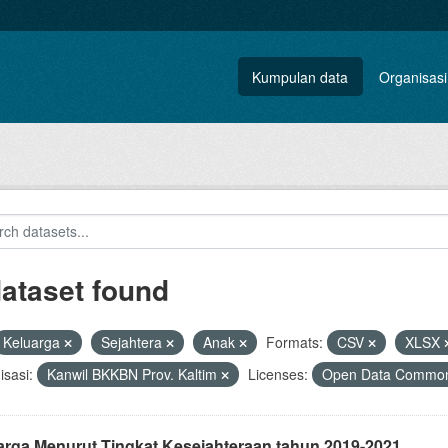
Kumpulan data
Organisasi
dataset found
Keluarga
Sejahtera
Anak
Formats:
CSV
XLSX
sasi:
Kanwil BKKBN Prov. Kaltim
Licenses:
Open Data Commons
arga Menurut Tingkat Kesejahteraan tahun 2019-2021