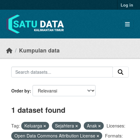
Skip to main content
Log in
Kumpulan data
Order by
1 dataset found
Tag:
Keluarga
Sejahtera
Anak
Licenses:
Open Data Commons Attribution License
Formats: