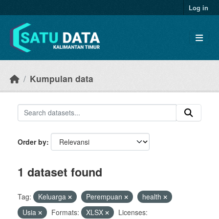
Skip to main content
Log in
Kumpulan data
Order by
1 dataset found
Tag:
Keluarga
Perempuan
health
Usia
Formats:
XLSX
Licenses: