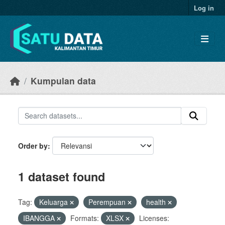
Skip to main content
Log in
Kumpulan data
Order by
1 dataset found
Tag:
Keluarga
Perempuan
health
IBANGGA
Formats:
XLSX
Licenses: