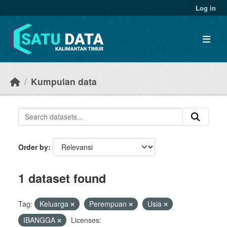
Skip to main content
Log in
Kumpulan data
Order by
1 dataset found
Tag:
Keluarga
Perempuan
Usia
IBANGGA
Licenses: