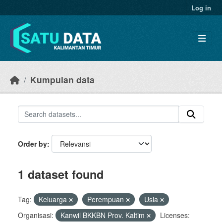
Skip to main content
Log in
Kumpulan data
Order by
1 dataset found
Tag:
Keluarga
Perempuan
Usia
Organisasi:
Kanwil BKKBN Prov. Kaltim
Licenses: