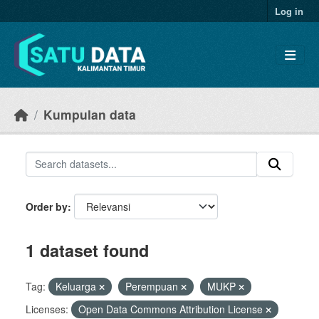
Skip to main content
Log in
Kumpulan data
Order by
1 dataset found
Tag:
Keluarga
Perempuan
MUKP
Licenses:
Open Data Commons Attribution License