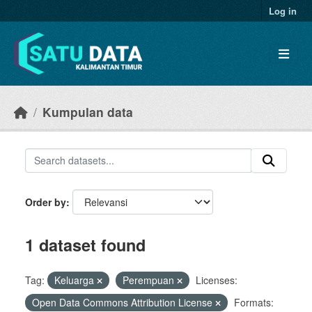
Skip to main content
Log in
Kumpulan data
Order by
1 dataset found
Tag:
Keluarga
Perempuan
Licenses:
Open Data Commons Attribution License
Formats: