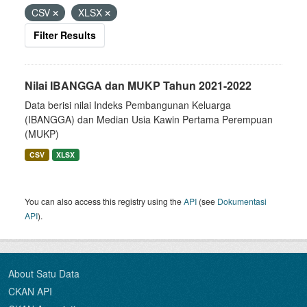
CSV
XLSX
Filter Results
Nilai IBANGGA dan MUKP Tahun 2021-2022
Data berisi nilai Indeks Pembangunan Keluarga
(IBANGGA) dan Median Usia Kawin Pertama Perempuan
(MUKP)
CSV
XLSX
You can also access this registry using the
API
(see
Dokumentasi
API
).
About Satu Data
CKAN API