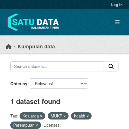
Skip to main content
Log in
Kumpulan data
Order by
1 dataset found
Tag:
Keluarga
MUKP
health
Perempuan
Licenses: