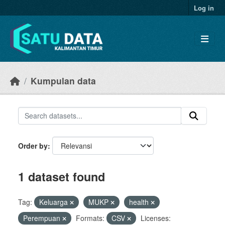
Skip to main content
Log in
Kumpulan data
Order by
1 dataset found
Tag:
Keluarga
MUKP
health
Perempuan
Formats:
CSV
Licenses: