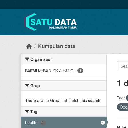
Skip to main content
Kumpulan data
Organisasi
Kanwil BKKBN Prov. Kaltim
-
1
1 
Grup
Tag:
There are no Grup that match this search
Open
Tag
health
-
1
Nila