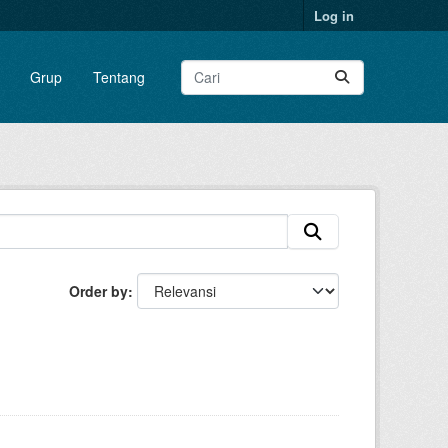
Log in
Grup
Tentang
Order by