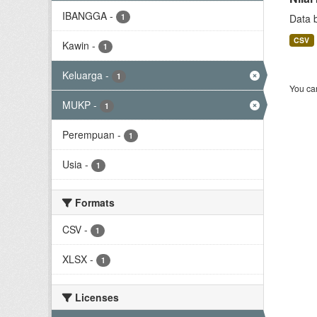
IBANGGA
-
1
Data 
CSV
Kawin
-
1
Keluarga
-
1
You can
MUKP
-
1
Perempuan
-
1
Usia
-
1
Formats
CSV
-
1
XLSX
-
1
Licenses