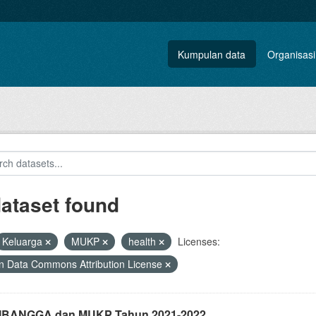
Kumpulan data
Organisasi
dataset found
Keluarga
MUKP
health
Licenses:
 Data Commons Attribution License
i IBANGGA dan MUKP Tahun 2021-2022