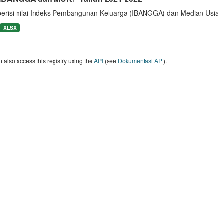
berisi nilai Indeks Pembangunan Keluarga (IBANGGA) dan Median U
XLSX
 also access this registry using the
API
(see
Dokumentasi API
).