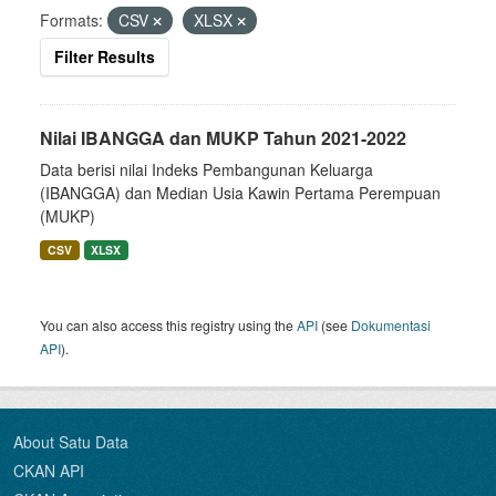
Formats:
CSV
XLSX
Filter Results
Nilai IBANGGA dan MUKP Tahun 2021-2022
Data berisi nilai Indeks Pembangunan Keluarga
(IBANGGA) dan Median Usia Kawin Pertama Perempuan
(MUKP)
CSV
XLSX
You can also access this registry using the
API
(see
Dokumentasi
API
).
About Satu Data
CKAN API