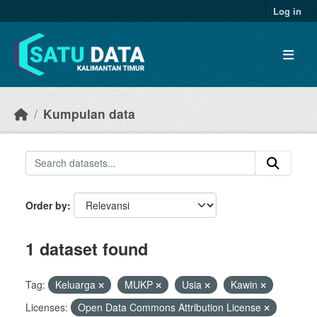
Skip to main content
Log in
Kumpulan data
Order by
1 dataset found
Tag:
Keluarga
MUKP
Usia
Kawin
Licenses:
Open Data Commons Attribution License