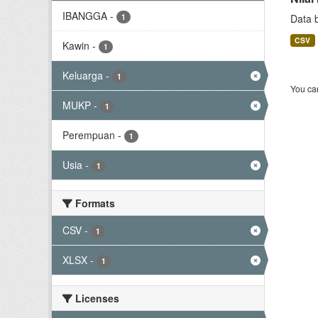
IBANGGA
-
1
Data 
CSV
Kawin
-
1
Keluarga
-
1
You can
MUKP
-
1
Perempuan
-
1
Usia
-
1
Formats
CSV
-
1
XLSX
-
1
Licenses