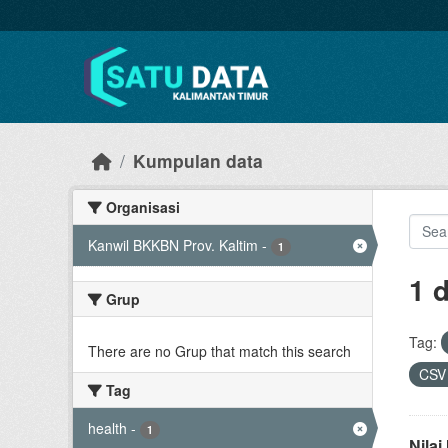
Skip to main content
Kumpulan data
Organisasi
Kanwil BKKBN Prov. Kaltim
-
1
1 
Grup
Tag:
There are no Grup that match this search
CS
Tag
health
-
1
Nila