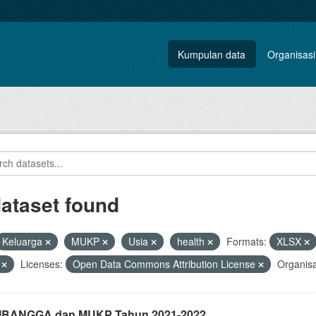
Kumpulan data
Organisasi
dataset found
Keluarga
MUKP
Usia
health
Formats:
XLSX
V
Licenses:
Open Data Commons Attribution License
Organisa
i IBANGGA dan MUKP Tahun 2021-2022