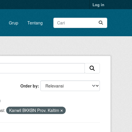
Log in
Grup
Tentang
Order by
si:
Kanwil BKKBN Prov. Kaltim