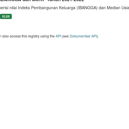
berisi nilai Indeks Pembangunan Keluarga (IBANGGA) dan Median U
XLSX
 also access this registry using the
API
(see
Dokumentasi API
).