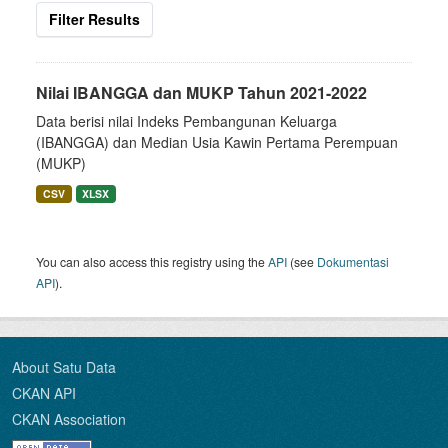
Filter Results
Nilai IBANGGA dan MUKP Tahun 2021-2022
Data berisi nilai Indeks Pembangunan Keluarga
(IBANGGA) dan Median Usia Kawin Pertama Perempuan
(MUKP)
CSV
XLSX
You can also access this registry using the
API
(see
Dokumentasi
API
).
About Satu Data
CKAN API
CKAN Association