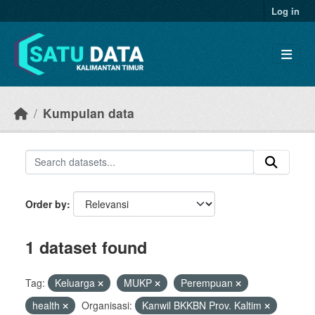
Skip to main content
Log in
Kumpulan data
Order by
1 dataset found
Tag:
Keluarga
MUKP
Perempuan
health
Organisasi:
Kanwil BKKBN Prov. Kaltim