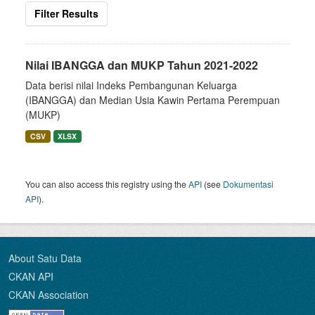
Filter Results
Nilai IBANGGA dan MUKP Tahun 2021-2022
Data berisi nilai Indeks Pembangunan Keluarga
(IBANGGA) dan Median Usia Kawin Pertama Perempuan
(MUKP)
CSV
XLSX
You can also access this registry using the
API
(see
Dokumentasi
API
).
About Satu Data
CKAN API
CKAN Association