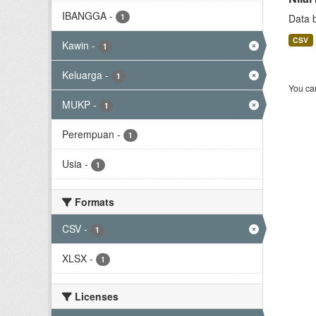
IBANGGA
-
1
Data 
CSV
Kawin
-
1
Keluarga
-
1
You can
MUKP
-
1
Perempuan
-
1
Usia
-
1
Formats
CSV
-
1
XLSX
-
1
Licenses