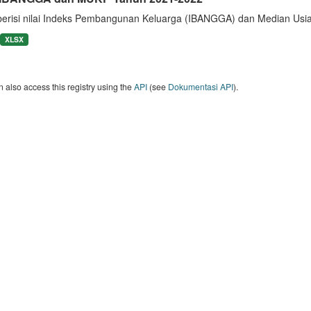
berisi nilai Indeks Pembangunan Keluarga (IBANGGA) dan Median U
XLSX
 also access this registry using the
API
(see
Dokumentasi API
).