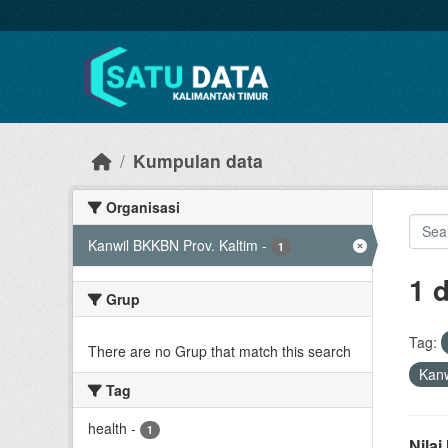
Skip to main content
Kumpulan data
Organisasi
Kanwil BKKBN Prov. Kaltim
-
1
1 
Grup
Tag:
There are no Grup that match this search
Kanw
Tag
health
-
1
Nila