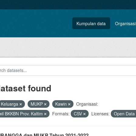
Kumpulan data
Organisasi
dataset found
Keluarga
MUKP
Kawin
Organisasi:
il BKKBN Prov. Kaltim
Formats:
CSV
Licenses:
Open Data 
i IBANGGA dan MUKP Tahun 2021-2022