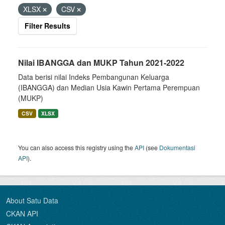
XLSX
CSV
Filter Results
Nilai IBANGGA dan MUKP Tahun 2021-2022
Data berisi nilai Indeks Pembangunan Keluarga
(IBANGGA) dan Median Usia Kawin Pertama Perempuan
(MUKP)
CSV
XLSX
You can also access this registry using the
API
(see
Dokumentasi
API
).
About Satu Data
CKAN API