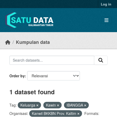
Skip to main content
Log in
Kumpulan data
Order by
1 dataset found
Tag:
Keluarga
Kawin
IBANGGA
Organisasi:
Kanwil BKKBN Prov. Kaltim
Formats: