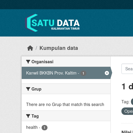
Skip to main content
Kumpulan data
Organisasi
Kanwil BKKBN Prov. Kaltim
-
1
1 
Grup
Tag:
There are no Grup that match this search
Open
Tag
health
-
1
Nila