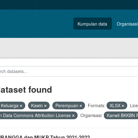
Kumpulan data
Organisasi
dataset found
Keluarga
Kawin
Perempuan
Formats:
XLSX
Lic
 Data Commons Attribution License
Organisasi:
Kanwil BKKBN P
i IBANGGA dan MUKP Tahun 2021-2022