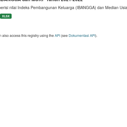
berisi nilai Indeks Pembangunan Keluarga (IBANGGA) dan Median U
XLSX
 also access this registry using the
API
(see
Dokumentasi API
).