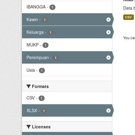
IBANGGA
-
1
Data 
CSV
Kawin
-
1
Keluarga
-
1
You can
MUKP
-
1
Perempuan
-
1
Usia
-
1
Formats
CSV
-
1
XLSX
-
1
Licenses