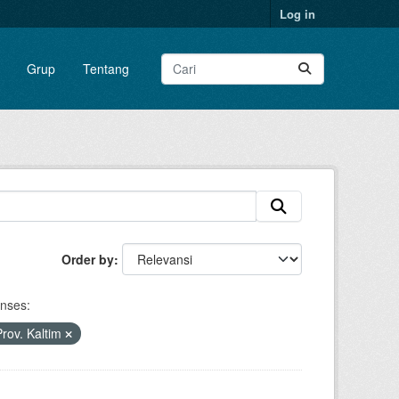
Log in
Grup
Tentang
Order by
enses:
rov. Kaltim