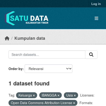
Skip to main content
Log in
Kumpulan data
Order by
1 dataset found
Tag:
Keluarga
IBANGGA
Usia
Licenses:
Open Data Commons Attribution License
Formats: