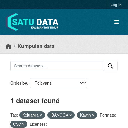
Skip to main content
Log in
Kumpulan data
Order by
1 dataset found
Tag:
Keluarga
IBANGGA
Kawin
Formats:
CSV
Licenses: