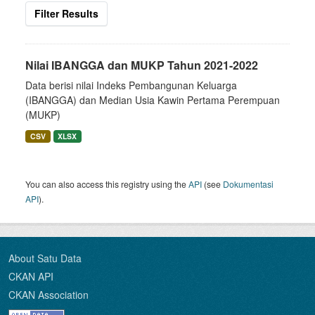
Filter Results
Nilai IBANGGA dan MUKP Tahun 2021-2022
Data berisi nilai Indeks Pembangunan Keluarga
(IBANGGA) dan Median Usia Kawin Pertama Perempuan
(MUKP)
CSV
XLSX
You can also access this registry using the
API
(see
Dokumentasi
API
).
About Satu Data
CKAN API
CKAN Association