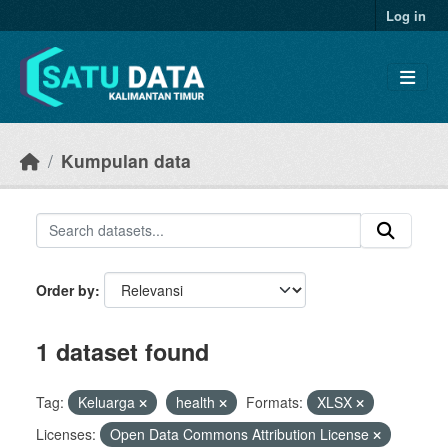
Skip to main content
Log in
Kumpulan data
Order by
1 dataset found
Tag:
Keluarga
health
Formats:
XLSX
Licenses:
Open Data Commons Attribution License