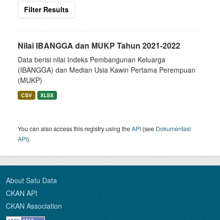
Filter Results
Nilai IBANGGA dan MUKP Tahun 2021-2022
Data berisi nilai Indeks Pembangunan Keluarga
(IBANGGA) dan Median Usia Kawin Pertama Perempuan
(MUKP)
CSV
XLSX
You can also access this registry using the
API
(see
Dokumentasi
API
).
About Satu Data
CKAN API
CKAN Association