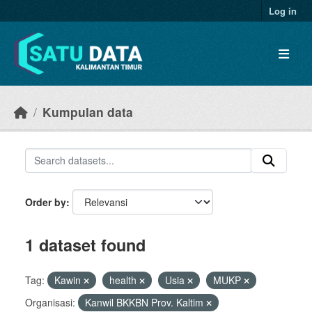
Skip to main content
Log in
Kumpulan data
Order by
1 dataset found
Tag:
Kawin
health
Usia
MUKP
Organisasi:
Kanwil BKKBN Prov. Kaltim