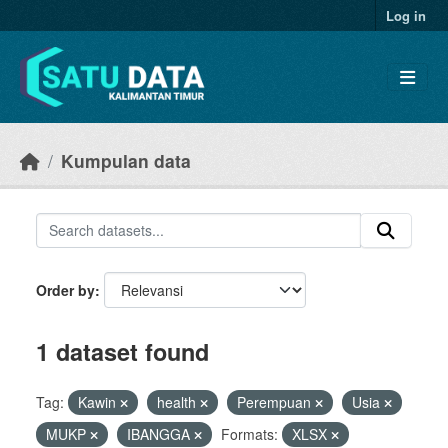
Skip to main content
Log in
Kumpulan data
Order by
1 dataset found
Tag:
Kawin
health
Perempuan
Usia
MUKP
IBANGGA
Formats:
XLSX