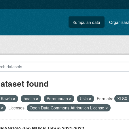
Kumpulan data
Organisasi
dataset found
Kawin
health
Perempuan
Usia
Formats:
XLSX
V
Licenses:
Open Data Commons Attribution License
i IBANGGA dan MUKP Tahun 2021-2022