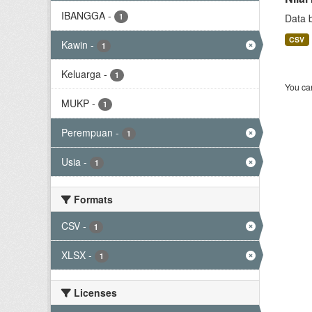
IBANGGA
-
1
Data 
CSV
Kawin
-
1
Keluarga
-
1
You can
MUKP
-
1
Perempuan
-
1
Usia
-
1
Formats
CSV
-
1
XLSX
-
1
Licenses