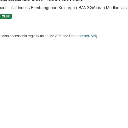
berisi nilai Indeks Pembangunan Keluarga (IBANGGA) dan Median U
XLSX
 also access this registry using the
API
(see
Dokumentasi API
).