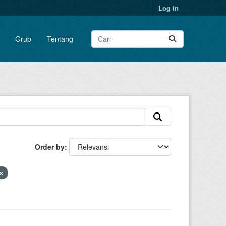
Log in
Grup
Tentang
Order by