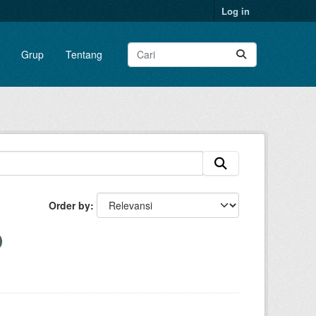
Log in
Grup
Tentang
Order by