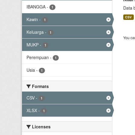
IBANGGA
-
1
Data 
CSV
Kawin
-
1
Keluarga
-
1
You can
MUKP
-
1
Perempuan
-
1
Usia
-
1
Formats
CSV
-
1
XLSX
-
1
Licenses