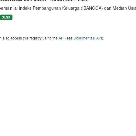
berisi nilai Indeks Pembangunan Keluarga (IBANGGA) dan Median U
XLSX
 also access this registry using the
API
(see
Dokumentasi API
).