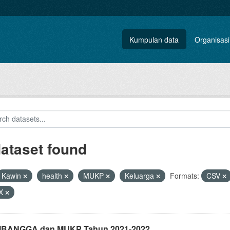
Kumpulan data
Organisasi
dataset found
Kawin
health
MUKP
Keluarga
Formats:
CSV
X
i IBANGGA dan MUKP Tahun 2021-2022