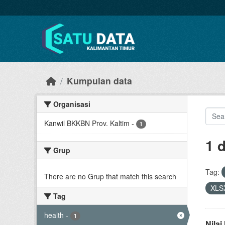
Skip to main content
Kumpulan data
Organisasi
Kanwil BKKBN Prov. Kaltim
-
1
1 
Grup
Tag:
There are no Grup that match this search
XLS
Tag
health
-
1
Nila