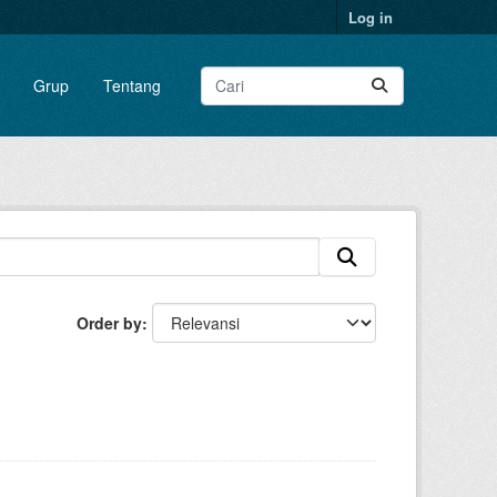
Log in
Grup
Tentang
Order by