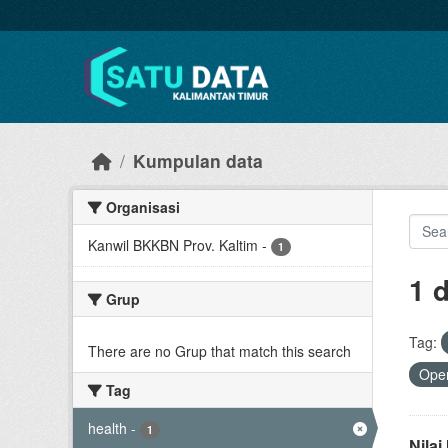
Skip to main content
Kumpulan data
Organisasi
Kanwil BKKBN Prov. Kaltim
-
1
1 
Grup
Tag:
There are no Grup that match this search
Open
Tag
health
-
1
Nila