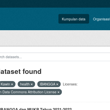
Kumpulan data
Organisasi
dataset found
Kawin
health
IBANGGA
Licenses:
 Data Commons Attribution License
i IBANGGA dan MUKP Tahun 2021-2022