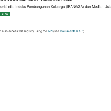
berisi nilai Indeks Pembangunan Keluarga (IBANGGA) dan Median U
XLSX
 also access this registry using the
API
(see
Dokumentasi API
).