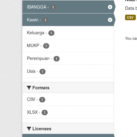
IBANGGA
-
1
Data 
CSV
Kawin
-
1
Keluarga
-
1
You can
MUKP
-
1
Perempuan
-
1
Usia
-
1
Formats
CSV
-
1
XLSX
-
1
Licenses