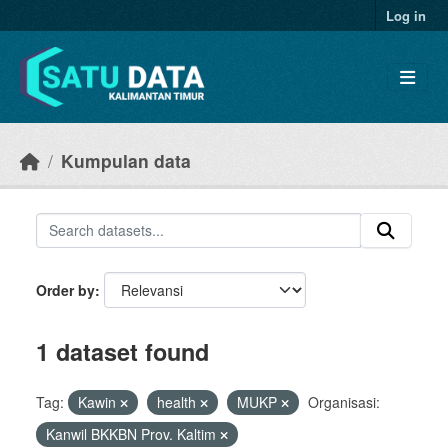
Skip to main content
Log in
Kumpulan data
Order by
1 dataset found
Tag:
Kawin
health
MUKP
Organisasi:
Kanwil BKKBN Prov. Kaltim