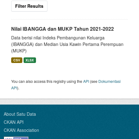
Filter Results
Nilai IBANGGA dan MUKP Tahun 2021-2022
Data berisi nilai Indeks Pembangunan Keluarga
(IBANGGA) dan Median Usia Kawin Pertama Perempuan
(MUKP)
CSV
XLSX
You can also access this registry using the
API
(see
Dokumentasi
API
).
About Satu Data
CKAN API
CKAN Association