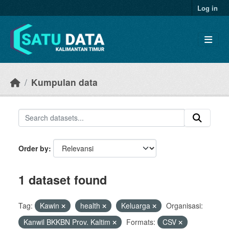
Skip to main content
Log in
Kumpulan data
Order by
1 dataset found
Tag:
Kawin
health
Keluarga
Organisasi:
Kanwil BKKBN Prov. Kaltim
Formats:
CSV