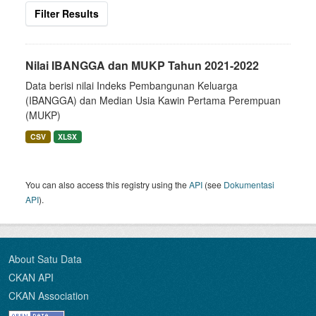
Filter Results
Nilai IBANGGA dan MUKP Tahun 2021-2022
Data berisi nilai Indeks Pembangunan Keluarga
(IBANGGA) dan Median Usia Kawin Pertama Perempuan
(MUKP)
CSV
XLSX
You can also access this registry using the
API
(see
Dokumentasi
API
).
About Satu Data
CKAN API
CKAN Association