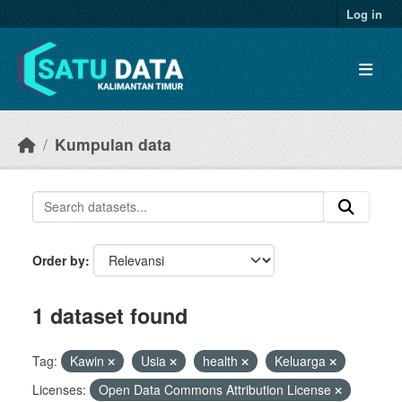
Skip to main content
Log in
Kumpulan data
Order by
1 dataset found
Tag:
Kawin
Usia
health
Keluarga
Licenses:
Open Data Commons Attribution License