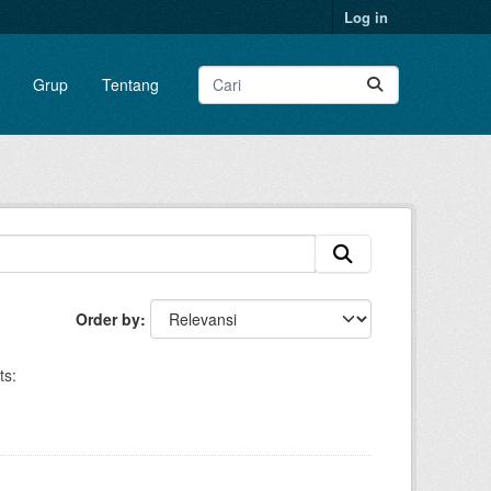
Log in
Grup
Tentang
Order by
ts: