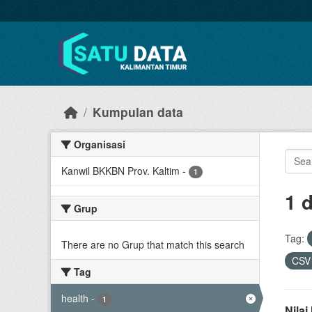
Skip to main content
Kumpulan data
Organisasi
Kanwil BKKBN Prov. Kaltim
-
1
1 
Grup
Tag:
There are no Grup that match this search
CS
Tag
health
-
1
Nila