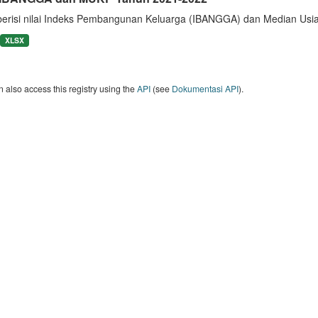
berisi nilai Indeks Pembangunan Keluarga (IBANGGA) dan Median U
XLSX
 also access this registry using the
API
(see
Dokumentasi API
).