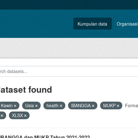
Kumpulan data
Organisasi
dataset found
Kawin
Usia
health
IBANGGA
MUKP
Forma
V
XLSX
i IBANGGA dan MUKP Tahun 2021-2022