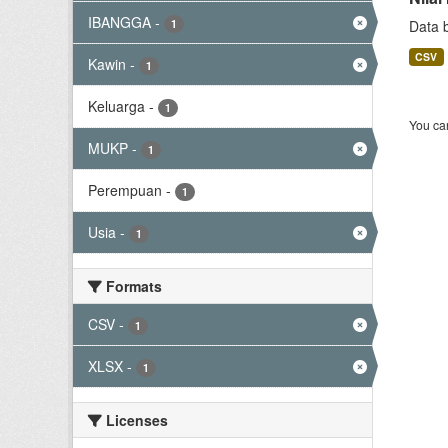
IBANGGA
-
1
Data 
CSV
Kawin
-
1
Keluarga
-
1
You can
MUKP
-
1
Perempuan
-
1
Usia
-
1
Formats
CSV
-
1
XLSX
-
1
Licenses