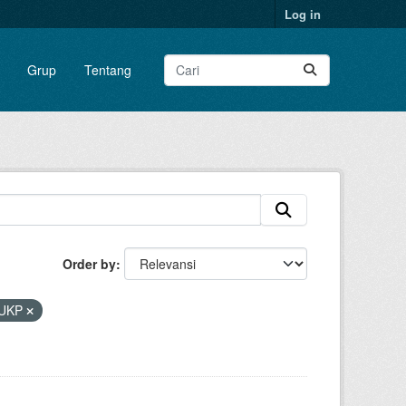
Log in
Grup
Tentang
Order by
UKP