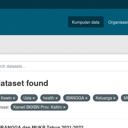
Kumpulan data
Organisasi
dataset found
Kawin
Usia
health
IBANGGA
Keluarga
M
sasi:
Kanwil BKKBN Prov. Kaltim
i IBANGGA dan MUKP Tahun 2021-2022