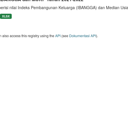
berisi nilai Indeks Pembangunan Keluarga (IBANGGA) dan Median U
XLSX
 also access this registry using the
API
(see
Dokumentasi API
).