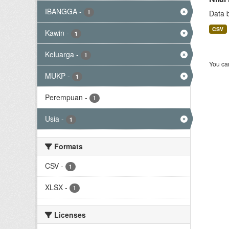
IBANGGA
-
1
Data 
CSV
Kawin
-
1
Keluarga
-
1
You can
MUKP
-
1
Perempuan
-
1
Usia
-
1
Formats
CSV
-
1
XLSX
-
1
Licenses