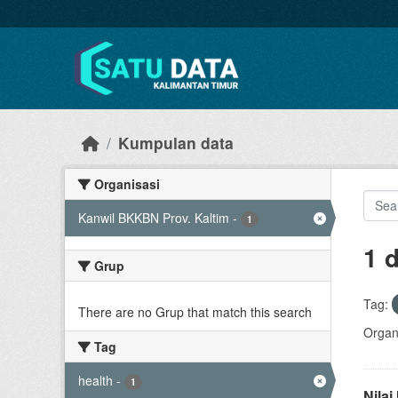
Skip to main content
Kumpulan data
Organisasi
Kanwil BKKBN Prov. Kaltim
-
1
1 
Grup
Tag:
There are no Grup that match this search
Organi
Tag
health
-
1
Nila