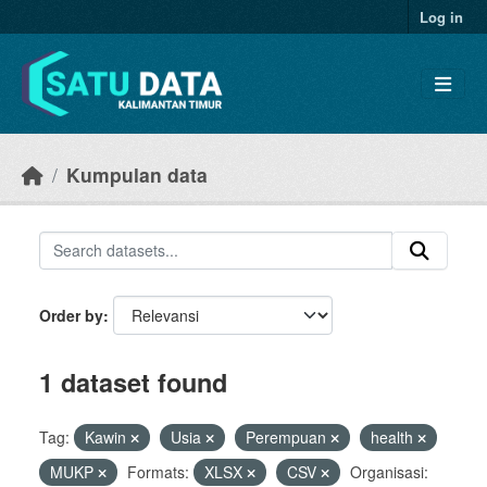
Skip to main content
Log in
Kumpulan data
Order by
1 dataset found
Tag:
Kawin
Usia
Perempuan
health
MUKP
Formats:
XLSX
CSV
Organisasi: