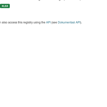
XLSX
 also access this registry using the
API
(see
Dokumentasi API
).