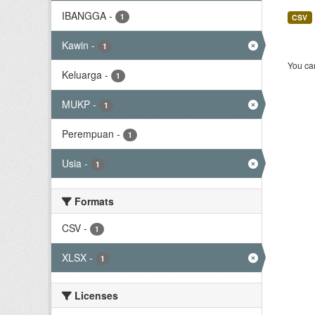
IBANGGA
-
1
CSV
Kawin
-
1
You can
Keluarga
-
1
MUKP
-
1
Perempuan
-
1
Usia
-
1
Formats
CSV
-
1
XLSX
-
1
Licenses