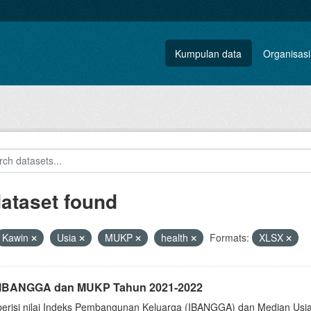
Kumpulan data
Organisasi
dataset found
Kawin
Usia
MUKP
health
Formats:
XLSX
i IBANGGA dan MUKP Tahun 2021-2022
berisi nilai Indeks Pembangunan Keluarga (IBANGGA) dan Median U