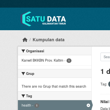
Skip to main content
Kumpulan data
Organisasi
Kanwil BKKBN Prov. Kaltim
-
1
1 
Grup
Tag:
There are no Grup that match this search
Tag
Nila
health
-
1
Data 