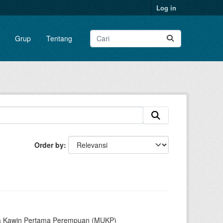
Log in
Grup
Tentang
Order by
sia Kawin Pertama Perempuan (MUKP)