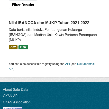
Filter Results
Nilai IBANGGA dan MUKP Tahun 2021-2022
Data berisi nilai Indeks Pembangunan Keluarga
(IBANGGA) dan Median Usia Kawin Pertama Perempuan
(MUKP)
CSV
XLSX
You can also access this registry using the
API
(see
Dokumentasi
API
).
About Satu Data
CKAN API
CKAN Association