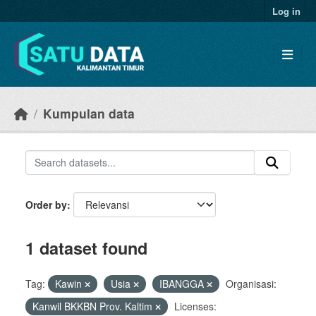
Skip to main content
Log in
Kumpulan data
Order by
1 dataset found
Tag:
Kawin
Usia
IBANGGA
Organisasi:
Kanwil BKKBN Prov. Kaltim
Licenses: