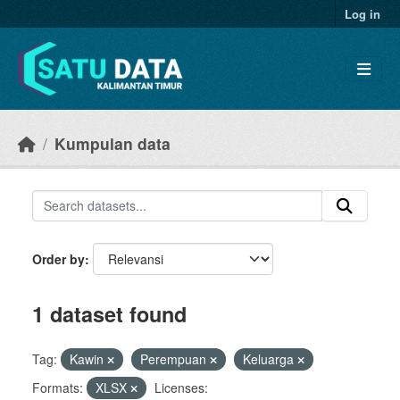
Skip to main content
Log in
Kumpulan data
Order by
1 dataset found
Tag:
Kawin
Perempuan
Keluarga
Formats:
XLSX
Licenses: