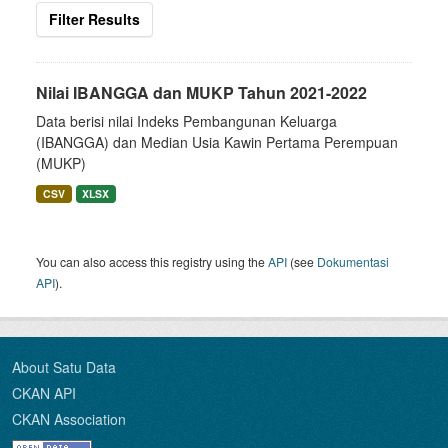
Filter Results
Nilai IBANGGA dan MUKP Tahun 2021-2022
Data berisi nilai Indeks Pembangunan Keluarga
(IBANGGA) dan Median Usia Kawin Pertama Perempuan
(MUKP)
CSV
XLSX
You can also access this registry using the
API
(see
Dokumentasi
API
).
About Satu Data
CKAN API
CKAN Association