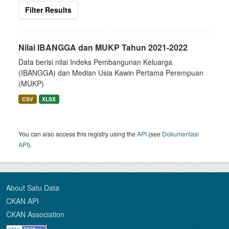
Filter Results
Nilai IBANGGA dan MUKP Tahun 2021-2022
Data berisi nilai Indeks Pembangunan Keluarga
(IBANGGA) dan Median Usia Kawin Pertama Perempuan
(MUKP)
CSV
XLSX
You can also access this registry using the
API
(see
Dokumentasi
API
).
About Satu Data
CKAN API
CKAN Association