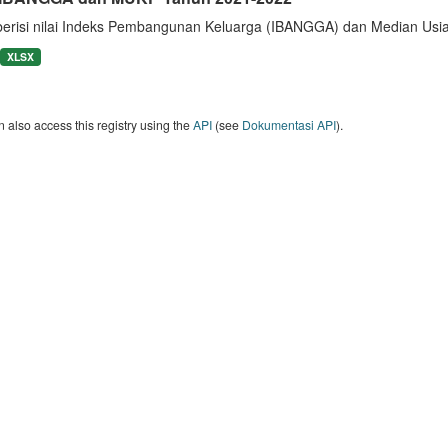
berisi nilai Indeks Pembangunan Keluarga (IBANGGA) dan Median U
XLSX
 also access this registry using the
API
(see
Dokumentasi API
).