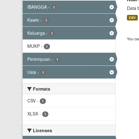
IBANGGA
-
1
Data 
CSV
Kawin
-
1
Keluarga
-
1
You can
MUKP
-
1
Perempuan
-
1
Usia
-
1
Formats
CSV
-
1
XLSX
-
1
Licenses