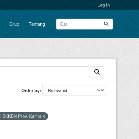
Log in
Grup
Tentang
Order by
l BKKBN Prov. Kaltim