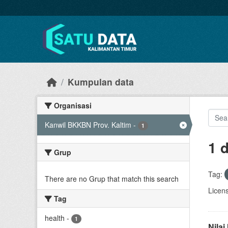
Skip to main content
Kumpulan data
Organisasi
Kanwil BKKBN Prov. Kaltim
-
1
1 
Grup
Tag:
There are no Grup that match this search
Licen
Tag
health
-
1
Nila