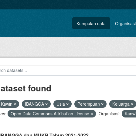
Kumpulan data
Organisasi
dataset found
Kawin
IBANGGA
Usia
Perempuan
Keluarga
ses:
Open Data Commons Attribution License
Organisasi:
Kanwi
i IBANGGA dan MUKP Tahun 2021-2022