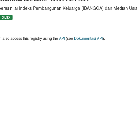
berisi nilai Indeks Pembangunan Keluarga (IBANGGA) dan Median U
XLSX
 also access this registry using the
API
(see
Dokumentasi API
).