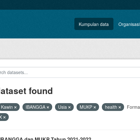
Kumpulan data
Organisasi
dataset found
Kawin
IBANGGA
Usia
MUKP
health
Forma
X
i IBANGGA dan MUKP Tahun 2021-2022