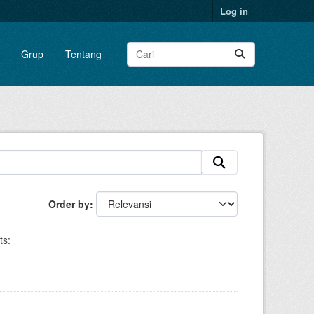
Log in
Grup
Tentang
Order by
ts: