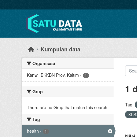
Skip to main content
Kumpulan data
Organisasi
Kanwil BKKBN Prov. Kaltim
-
1
1 
Grup
Tag:
There are no Grup that match this search
XLS
Tag
health
-
1
Nila