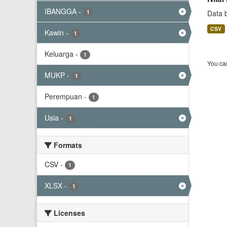
IBANGGA
-
1
Data 
CSV
Kawin
-
1
Keluarga
-
1
You can
MUKP
-
1
Perempuan
-
1
Usia
-
1
Formats
CSV
-
1
XLSX
-
1
Licenses