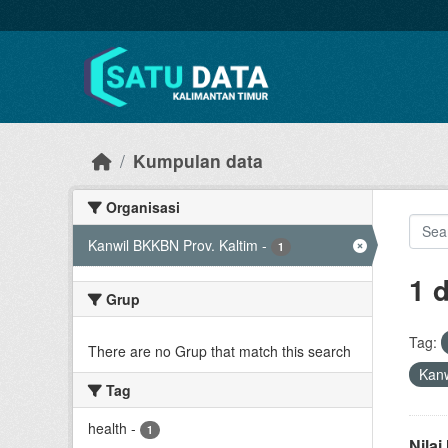
Skip to main content
Kumpulan data
Organisasi
Kanwil BKKBN Prov. Kaltim
-
1
1 
Grup
Tag:
There are no Grup that match this search
Kanw
Tag
health
-
1
Nila