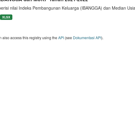
berisi nilai Indeks Pembangunan Keluarga (IBANGGA) dan Median U
XLSX
 also access this registry using the
API
(see
Dokumentasi API
).