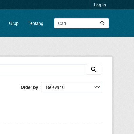
Log in
Grup
Tentang
Order by