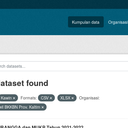
Kumpulan data
Organisasi
dataset found
Kawin
Formats:
CSV
XLSX
Organisasi:
il BKKBN Prov. Kaltim
i IBANGGA dan MUKP Tahun 2021-2022