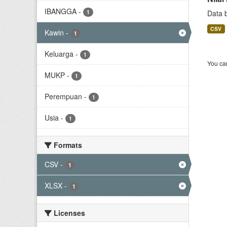
IBANGGA
-
1
Data 
CSV
Kawin
-
1
Keluarga
-
1
You can
MUKP
-
1
Perempuan
-
1
Usia
-
1
Formats
CSV
-
1
XLSX
-
1
Licenses