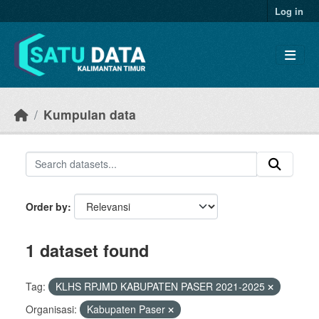
Skip to main content
Log in
Kumpulan data
Order by
1 dataset found
Tag:
KLHS RPJMD KABUPATEN PASER 2021-2025
Organisasi:
Kabupaten Paser