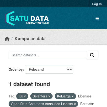
Skip to main content
Log in
Kumpulan data
Order by
1 dataset found
Tag:
KK
Sejahtera
Keluarga
Licenses:
Open Data Commons Attribution License
Formats: