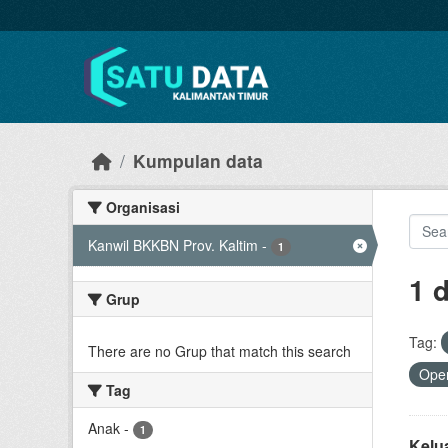
Skip to main content
Kumpulan data
Organisasi
Kanwil BKKBN Prov. Kaltim
-
1
1 
Grup
Tag:
There are no Grup that match this search
Open
Tag
Anak
-
1
Kelu