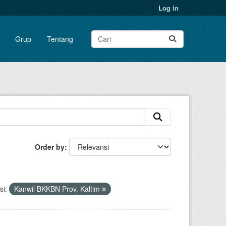
Log in
Grup
Tentang
Order by
si:
Kanwil BKKBN Prov. Kaltim