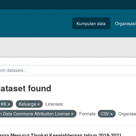
Kumpulan data
Organisasi
dataset found
KK
Keluarga
Licenses:
 Data Commons Attribution License
Formats:
CSV
Organisa
arga Menurut Tingkat Kesejahteraan tahun 2019-2021