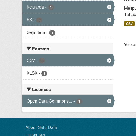
Keluarga
-
1
Melip
Tahap
KK
-
1
CSV
Sejahtera
-
1
You can
Formats
CSV
-
1
XLSX
-
1
Licenses
Open Data Commons...
-
1
About Satu Data
CKAN API