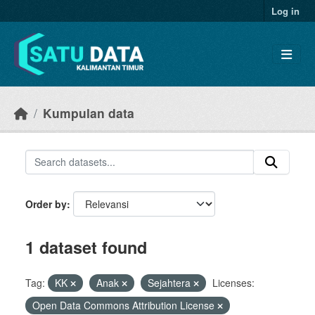
Skip to main content
Log in
Kumpulan data
Order by
1 dataset found
Tag:
KK
Anak
Sejahtera
Licenses:
Open Data Commons Attribution License