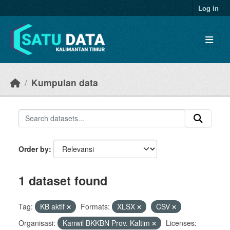
Skip to main content
Log in
Kumpulan data
Order by
1 dataset found
Tag:
KB aktif
Formats:
XLSX
CSV
Organisasi:
Kanwil BKKBN Prov. Kaltim
Licenses: