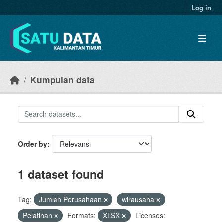
Skip to main content
Log in
Kumpulan data
Order by
1 dataset found
Tag:
Jumlah Perusahaan
wirausaha
Pelatihan
Formats:
XLSX
Licenses: